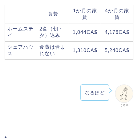
1か月の家
4か月の家
食費
賃
賃
ホームステ
2食（朝・
1,044CA$
4,176CA$
イ
夕）込み
シェアハウ
食費は含ま
1,310CA$
5,240CA$
ス
れない
なるほど
うさ丸